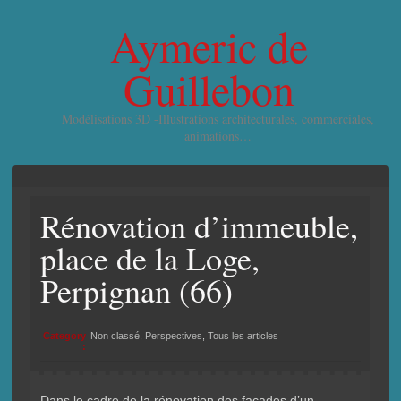
Aymeric de
Guillebon
Modélisations 3D -Illustrations architecturales, commerciales,
animations…
Rénovation d’immeuble,
place de la Loge,
Perpignan (66)
Category
Non classé
,
Perspectives
,
Tous les articles
:
Dans le cadre de la rénovation des façades d’un