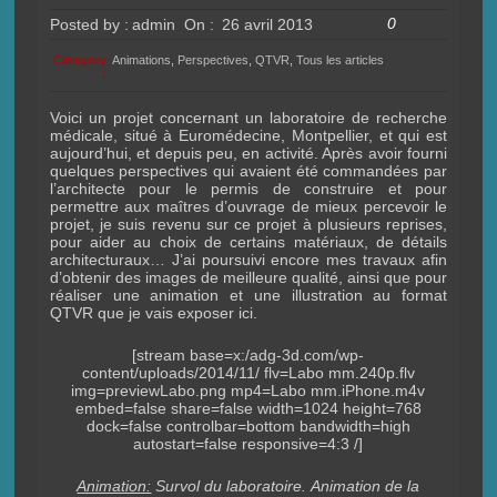
0
Posted by :
admin
On :
26 avril 2013
Category
Animations
,
Perspectives
,
QTVR
,
Tous les articles
:
Voici un projet concernant un laboratoire de recherche
médicale, situé à Euromédecine, Montpellier, et qui est
aujourd’hui, et depuis peu, en activité. Après avoir fourni
quelques perspectives qui avaient été commandées par
l’architecte pour le permis de construire et pour
permettre aux maîtres d’ouvrage de mieux percevoir le
projet, je suis revenu sur ce projet à plusieurs reprises,
pour aider au choix de certains matériaux, de détails
architecturaux… J’ai poursuivi encore mes travaux afin
d’obtenir des images de meilleure qualité, ainsi que pour
réaliser une animation et une illustration au format
QTVR que je vais exposer ici.
[stream base=x:/adg-3d.com/wp-
content/uploads/2014/11/ flv=Labo mm.240p.flv
img=previewLabo.png mp4=Labo mm.iPhone.m4v
embed=false share=false width=1024 height=768
dock=false controlbar=bottom bandwidth=high
autostart=false responsive=4:3 /]
Animation:
Survol du laboratoire. Animation de la